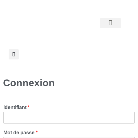
Etablissements d’enseignement
Orientations diocésaines
Mouvement 1er degré
Connexion
Identifiant
*
s
Mot de passe
*
o