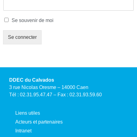
u
v
e
S
Se souvenir de moi
n
e
i
s
r
Se connecter
o
m
u
o
v
i
e
d
n
e
i
r
DDEC du Calvados
d
e
3 rue Nicolas Oresme – 14000 Caen
m
Tél : 02.31.95.47.47 – Fax : 02.31.93.59.60
o
i
Liens utiles
Acteurs et partenaires
Intranet