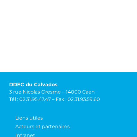
DDEC du Calvados
3 rue Nicolas Oresme – 14000 Caen
Tél : 02.31.95.47.47 – Fax : 02.31.93.59.60
Liens utiles
Acteurs et partenaires
Intranet