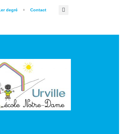
er degré
Contact